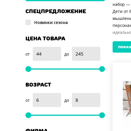
набор — 
СПЕЦПРЕДЛОЖЕНИЕ
Дети от 
мышление
Новинки сезона
персонаж
идеально
ЦЕНА ТОВАРА
Качество
без остр
ПОКАЗ
надежно 
от
до
Если вы 
станет и
увлекают
анализир
ВОЗРАСТ
Для роди
восхищен
от
до
всё это 
Выбирая 
героем. 
полную с
ФИРМА