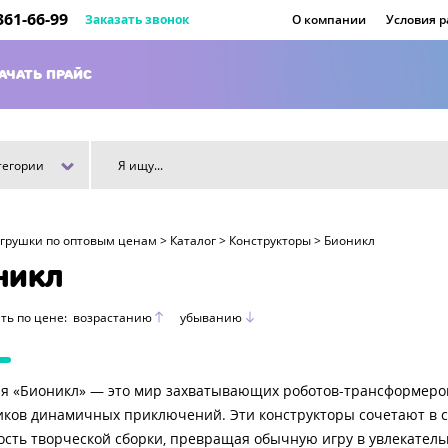
 361-66-99
Заказать звонок
О компании
Условия 
АЧАТЬ ПРАЙС
тегории
игрушки по оптовым ценам
>
Каталог
>
Конструкторы
>
Бионикл
НИКЛ
ть по цене:
возрастанию
убыванию
я «Бионикл» — это мир захватывающих роботов-трансформеров
ков динамичных приключений. Эти конструкторы сочетают в с
сть творческой сборки, превращая обычную игру в увлекател