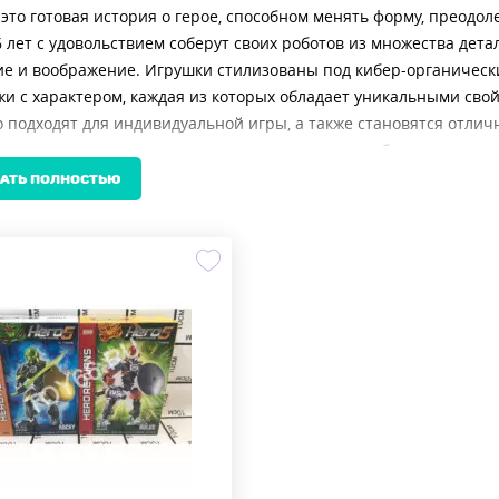
это готовая история о герое, способном менять форму, преодол
6 лет с удовольствием соберут своих роботов из множества дета
 и воображение. Игрушки стилизованы под кибер-органически
и с характером, каждая из которых обладает уникальными сво
 подходят для индивидуальной игры, а также становятся отлич
 материалов соответствует высоким стандартам безопасности: 
ых углов и токсичных компонентов. Сборка не требует специал
АТЬ ПОЛНОСТЬЮ
фиксируются, позволяя ребёнку собирать и пересобирать робот
ищете, где купить Бионикл по недорогой цене, но с гарантией 
деальным выбором. Здесь собраны проверенные решения, котор
 на часы игры. Каждый набор — это инвестиция в развитие реб
овать структуру и доводить начатое до конца.
телей важно, чтобы игрушка была не только интересной, но и 
ие. Бионикл сочетает оба этих качества: сложность сборки в 
делает каждую фигуру настоящим героем детского мира.
эту категорию, вы не просто покупаете игрушку — вы даёте ре
Позаботьтесь о его интересах уже сегодня: найдите подходящий
илу. Цена на такие конструкторы остаётся доступной, а удовол