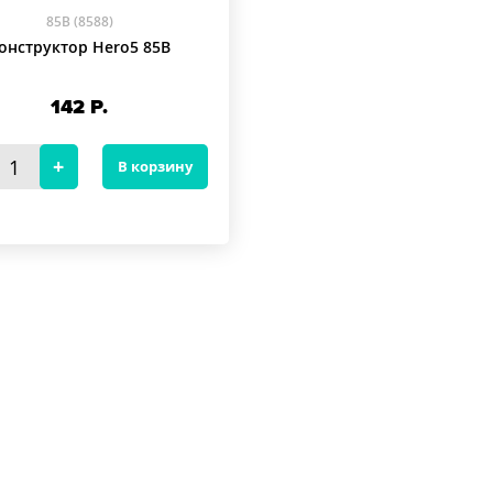
85B (8588)
онструктор Hero5 85B
142
Р.
В корзину