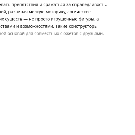
евать препятствия и сражаться за справедливость.
лей, развивая мелкую моторику, логическое
х существ — не просто игрушечные фигуры, а
йствами и возможностями. Такие конструкторы
ной основой для совместных сюжетов с друзьями.
все элементы изготовлены из прочного пластика
ьных инструментов — детали легко соединяются и
ов сотни раз.
оригинальности и долговечности — эта категория
ые не просто радуют глаз, а действительно
ёнка: он учится планировать действия,
безопасной, а для детей — чтобы она вызывала
меру, яркая цветовая гамма, динамичные формы —
бёнку возможность ощутить себя создателем и
 набор, и пусть воображение начнёт работать в
ьствие от игры — долгосрочным.