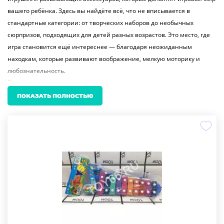
вашего ребёнка. Здесь вы найдёте всё, что не вписывается в
стандартные категории: от творческих наборов до необычных
сюрпризов, подходящих для детей разных возрастов. Это место, где
игра становится ещё интереснее — благодаря неожиданным
находкам, которые развивают воображение, мелкую моторику и
любознательность.
В ассортименте представлены аксессуары для творчества: маркеры,
фломастеры, раскраски и наборы для рисования, которые подойдут
ПОКАЗАТЬ ПОЛНОСТЬЮ
как для дома, так и для поездок. Для юных исследователей —
микроскопы и наборы для выращивания цветов, позволяющие
познавать мир через опыт. Любителям ролевых игр — игровые
наборы: парикмахерский стан, кухонный уголок, инструменты для
уборки и даже палатка с темой любимого мультфильма. Всё это
помогает детям моделировать взрослый мир и учиться
ответственности через игру.
Для активных малышей — динамичные игрушки: йо-йо, браслеты с
героями, татуировки и маски, которые добавят азарта в вечерние
игры. Для тех, кто любит музыку — ксилофоны, а для юных гиков —