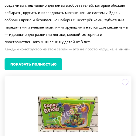
созданных специально для юных изобретателей, которые обожают
собирать, крутить и исследовать механические системы. Здесь
собраны яркие и безопасные наборы с шестерёнками, зубчатыми
передачами и элементами, имитирующими настоящие механизмы
— идеально для развития логики, мелкой моторики и
пространственного мышления у детей от 3 лет.
Каждый конструктор из этой серии — это не просто игрушка, а мини-
лаборатория, где ребёнок учится понимать принципы работы
механизмов: как вращаются шестерёнки, как передаётся движение и
ПОКАЗАТЬ ПОЛНОСТЬЮ
почему некоторые части соединяются, а другие — нет. Такие игры
стимулируют интерес к технике, математике и инженерии ещё до
школы, превращая игру в полезное и увлекательное занятие.
Наборы отличаются разным количеством деталей — от компактных
моделей для малышей до сложных конструкторов с десятками
элементов. Все материалы безопасны, прочны и соответствуют
международным стандартам. Элементы легко соединяются и не
ломаются при активной игре, что делает их идеальными как для
домашнего использования, так и для детских садов.