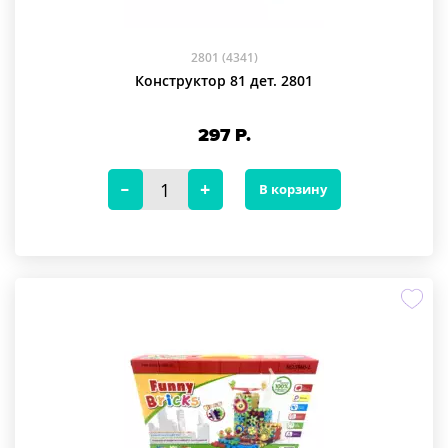
Особое внимание уделено дизайну: яркие цвета, приятные формы и
звуковые эффекты (в некоторых моделях) добавляют эмоций и
вовлекают ребёнка в процесс сборки. Многие комплекты включают
2801 (4341)
отвертки и инструменты — это не просто декор, а реальное
Конструктор 81 дет. 2801
погружение в роль мастера, который сам всё собирает и настраивает.
Если вы ищете качественную игрушку, которая будет развивать
297
Р.
ребёнка годами — «Фанни Брикс» станет отличным выбором. Здесь
можно купить конструкторы, которые не просто развлекают, а учат
В корзину
думать, анализировать и решать задачи.
Цена на такие наборы остаётся доступной, ведь мы верим, что
развитие должно быть доступно каждому. В этой категории вы
найдёте оптимальные решения как для первых шагов в
конструировании, так и для более сложных проектов — всё
подобрано с учётом возраста и интересов ребёнка.
Подарите своему малышу не просто игрушку, а ключ к миру техники.
Купить «Фанни Брикс» — значит дать ребёнку возможность творить,
экспериментировать и вдохновляться.