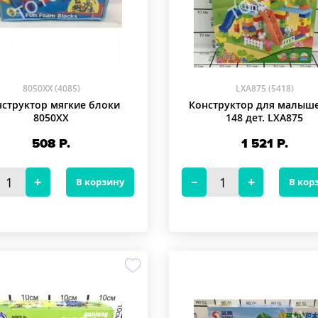
8050XX (4085)
LXA875 (5418)
структор мягкие блоки
Конструктор для малыше
8050XX
148 дет. LXA875
508
Р.
1 521
Р.
В корзину
В кор