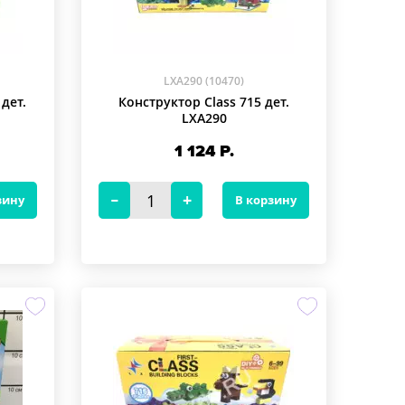
LXA290 (10470)
дет.
Конструктор Class 715 дет.
LXA290
1 124
Р.
зину
В корзину