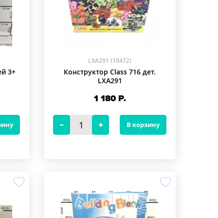
LXA291 (10472)
й 3+
Конструктор Class 716 дет.
LXA291
1 180
Р.
зину
В корзину