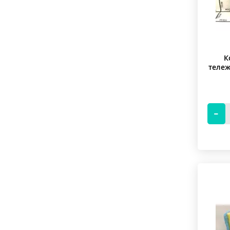
К
теле