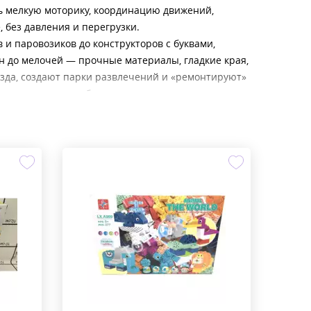
ь мелкую моторику, координацию движений,
 без давления и перегрузки.
 и паровозиков до конструкторов с буквами,
до мелочей — прочные материалы, гладкие края,
езда, создают парки развлечений и «ремонтируют»
 естественного обучения через игру.
т специальные столы или контейнеры для
ения особенно ценят те, кто ищет практичные
 просто развлекать — обратите внимание на
ой игры, так и для совместных занятий с
нания.
вать их долговечность и многофункциональность.
ой — он превратится в надёжного помощника в
ть каждая собранная башня или поезд станет
ь ребёнку возможность расти свободно, уверенно