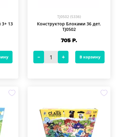
TJ0502 (5336)
 3+ 13
Конструктор Блоками 36 дет.
TJ0502
705
Р.
зину
В корзину