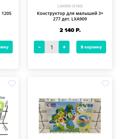
LXA909 (9180)
 1205
Конструктор для малышей 3+
277 дет. LXA909
2 140
Р.
зину
В корзину