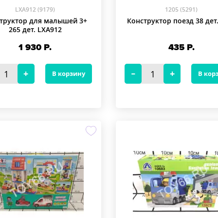
LXA912 (9179)
1205 (5291)
труктор для малышей 3+
Конструктор поезд 38 дет.
265 дет. LXA912
1 930
Р.
435
Р.
В корзину
В кор