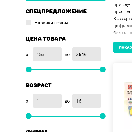
при случ
СПЕЦПРЕДЛОЖЕНИЕ
простран
В ассорт
Новинки сезона
цифрами
безопасн
ЦЕНА ТОВАРА
машинки 
Особое в
ПОКАЗ
хранения
от
до
игрушки,
Если вы 
конструк
родителя
ВОЗРАСТ
Цена так
Качестве
от
до
развитии
Выбирайт
новым до
и с радо
ФИРМА