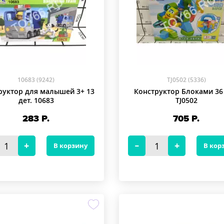
10683 (9242)
TJ0502 (5336)
руктор для малышей 3+ 13
Конструктор Блоками 36 
дет. 10683
TJ0502
283
Р.
705
Р.
В корзину
В кор