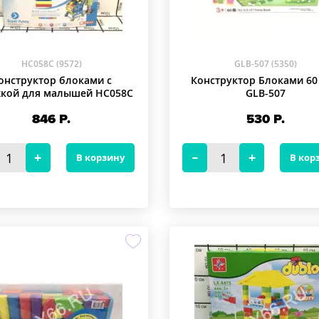
HC058C (9572)
GLB-507 (5350)
онструктор блоками с
Конструктор Блоками 60 
жкой для малышей HC058C
GLB-507
846
Р.
530
Р.
В корзину
В кор