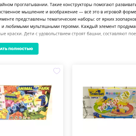
айном проглатывании. Такие конструкторы помогают развиват
ственное мышление и воображение — всё это в игровой форме,
именте представлены тематические наборы: от ярких зоопарков
 и любимыми мультяшными героями. Каждый элемент продуман 
ые краски. Дети с удовольствием строят башни, составляют по
с помощью специальных отвёрток — всё это становится частью
нимание уделено удобству родителей: многие наборы включаю
АТЬ ПОЛНОСТЬЮ
, что делает уборку после игры простой и быстрой. Такие реш
 которые служат долго и не требуют постоянной замены.
хотите купить игрушку, которая будет развивать ребёнка, а не
торы с крупными деталями. Они подходят как для самостоятельн
ми, укрепляя эмоциональную связь и создавая тёплые воспоми
их игрушек часто оказывается недорогой, особенно если учиты
нный конструктор из этой категории станет не просто игрушк
 вашего малыша на годы вперёд.
е безопасное, яркое и умное развитие с первых шагов — и пус
стижением. Купить игрушки с крупными деталями — значит дат
стью.