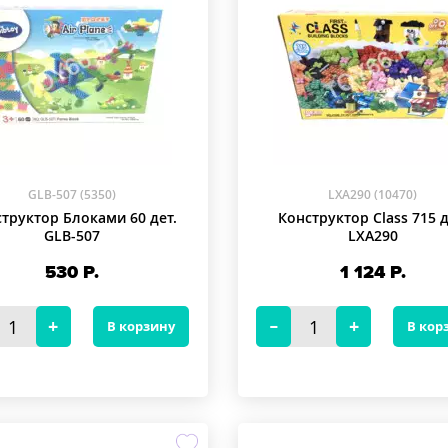
GLB-507 (5350)
LXA290 (10470)
труктор Блоками 60 дет.
Конструктор Class 715 д
GLB-507
LXA290
530
Р.
1 124
Р.
В корзину
В кор