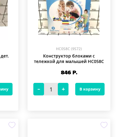
HC058C (9572)
дет.
Конструктор блоками с
тележкой для малышей HC058C
846
Р.
зину
В корзину