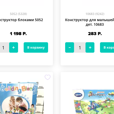
5052 (5328)
10683 (9242)
структор блоками 5052
Конструктор для малышей
дет. 10683
1 198
Р.
283
Р.
В корзину
В кор