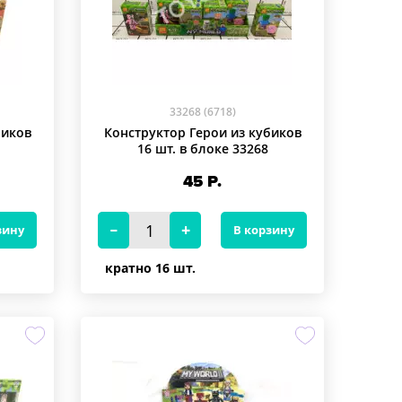
33268 (6718)
биков
Конструктор Герои из кубиков
16 шт. в блоке 33268
45
Р.
зину
В корзину
кратно 16 шт.