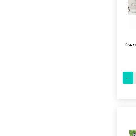
Shuai
SY
Tenma
X
Конс
Xinh
XS
ZHBO
Zhe Gao