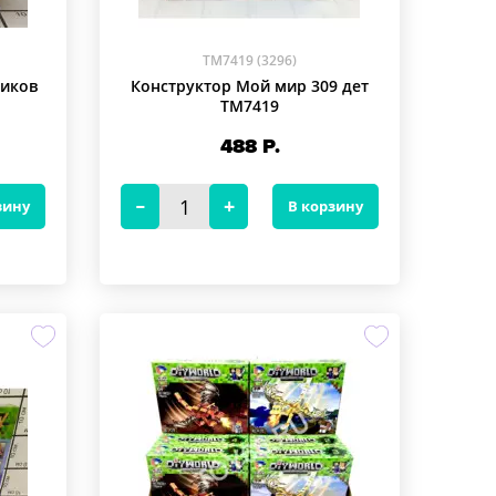
TM7419 (3296)
биков
Конструктор Мой мир 309 дет
TM7419
488
Р.
зину
В корзину