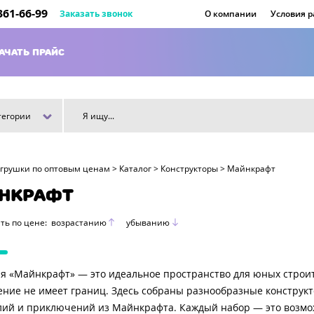
 361-66-99
Заказать звонок
О компании
Условия 
АЧАТЬ ПРАЙС
тегории
игрушки по оптовым ценам
>
Каталог
>
Конструкторы
>
Майнкрафт
НКРАФТ
ть по цене:
возрастанию
убыванию
я «Майнкрафт» — это идеальное пространство для юных строит
ние не имеет границ. Здесь собраны разнообразные конструкт
ий и приключений из Майнкрафта. Каждый набор — это возможн