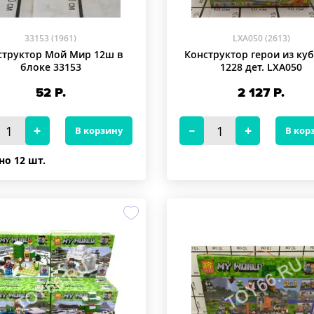
33153 (1961)
LXA050 (2613)
структор Мой Мир 12ш в
Конструктор герои из ку
блоке 33153
1228 дет. LXA050
52
Р.
2 127
Р.
В корзину
В кор
но 12 шт.