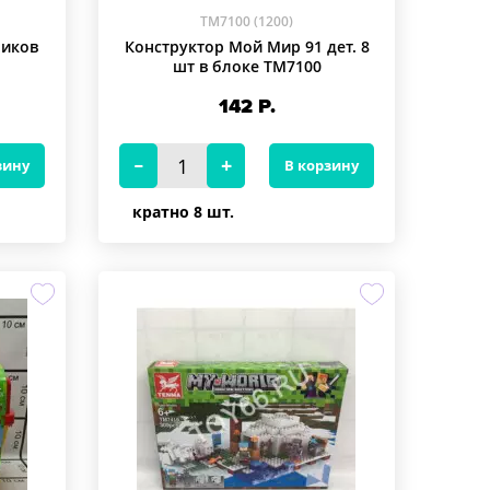
TM7100 (1200)
биков
Конструктор Мой Мир 91 дет. 8
шт в блоке TM7100
142
Р.
зину
В корзину
кратно 8 шт.