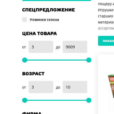
пещеру и
СПЕЦПРЕДЛОЖЕНИЕ
Игрушки 
старших 
Новинки сезона
материал
ассортим
ЦЕНА ТОВАРА
сотнями 
«Подземе
ПОКАЗ
Для тех,
от
до
компактн
соответс
атмосфер
Идеально
ВОЗРАСТ
будет в 
игрушек.
от
до
конструк
сотен н
ФИРМА