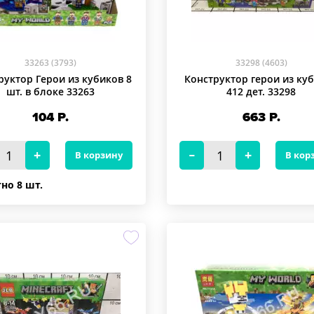
33263 (3793)
33298 (4603)
руктор Герои из кубиков 8
Конструктор герои из ку
шт. в блоке 33263
412 дет. 33298
104
Р.
663
Р.
В корзину
В кор
но 8 шт.