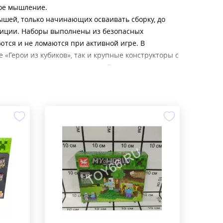
кое мышление.
ышей, только начинающих осваивать сборку, до
зиции. Наборы выполнены из безопасных
ются и не ломаются при активной игре. В
«Герои из кубиков», так и крупные конструкторы с
ических сценариев, таких как «Горная пещера» или
а категория предлагает широкий выбор: от
для длительного увлечения. Все товары
в настоящих фанатов Майнкрафта — они передают
м, кто ещё не играл в неё.
 как способ провести время с пользой. Ребёнок
ли оценят развивающий потенциал и долговечность
вного досуга — обратите внимание на
 это не просто игрушка, а стартовая точка для