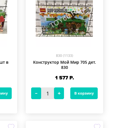
830 (1133)
шт в
Конструктор Мой Мир 705 дет.
830
1 577
Р.
зину
В корзину