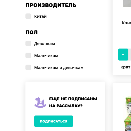
Jisi Bricks
ПРОИЗВОДИТЕЛЬ
JLB
Китай
Кон
Lari
ПОЛ
LB+
Девочкам
Leduo
Мальчикам
Lele
крат
Мальчикам и девочкам
Lepin
Lezi
LQS
Еще не подписаны
на рассылку?
Lucky
LW
ПОДПИСАТЬСЯ