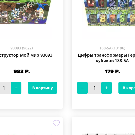
93093 (9622)
188-5A (10196)
структор Мой мир 93093
Цифры трансформеры Гер
кубиков 188-5A
983
Р.
179
Р.
В корзину
В кор