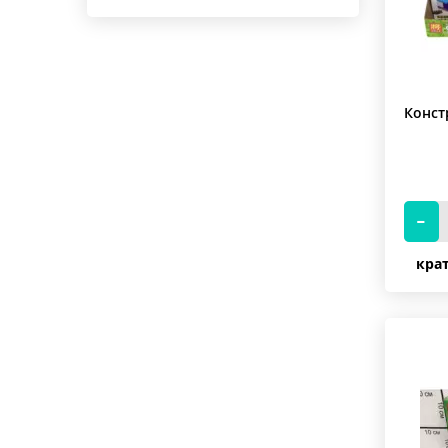
LX
LY
M
Конст
MG
OBM
PRCK
QG
крат
QS08
Quan Guan
Qunlong
Renzaima