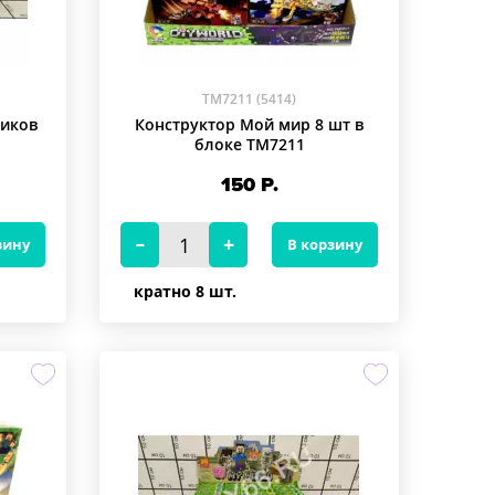
TM7211 (5414)
биков
Конструктор Мой мир 8 шт в
блоке TM7211
150
Р.
зину
В корзину
кратно 8 шт.