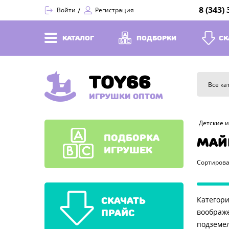
8 (343)
Войти
Регистрация
КАТАЛОГ
ПОДБОРКИ
СК
TOY66
Все ка
ИГРУШКИ ОПТОМ
Детские 
ПОДБОРКА
МАЙ
ИГРУШЕК
Сортирова
СКАЧАТЬ
Категори
ПРАЙС
воображе
подземел