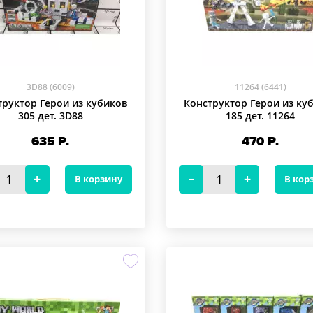
3D88 (6009)
11264 (6441)
труктор Герои из кубиков
Конструктор Герои из ку
305 дет. 3D88
185 дет. 11264
635
Р.
470
Р.
В корзину
В кор