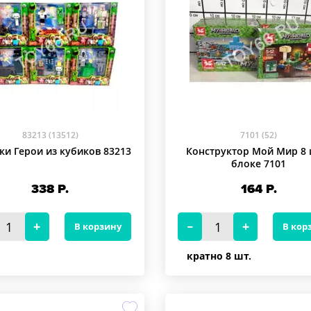
83213 (13512)
7101 (52)
ки Герои из кубиков 83213
Конструктор Мой Мир 8 
блоке 7101
338
Р.
164
Р.
В корзину
В кор
кратно 8 шт.