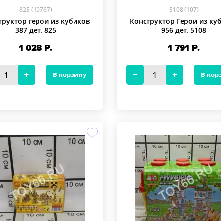
825 (10767)
5108 (107)
труктор герои из кубиков
Конструктор Герои из ку
387 дет. 825
956 дет. 5108
1 028
Р.
1 791
Р.
В корзину
В кор