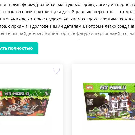
ли целую ферму, развивая мелкую моторику, логику и творчес
этой категории подходят для детей разных возрастов — от мал
школьников, которые с удовольствием создают сложные компо
ов, с яркими и долговечными деталями, которые легко соединя
енте вы найдёте как миниатюрные фигурки персонажей в стиле 
элементов — от простых наборов в яйце до полноценных темат
лье».
АТЬ ПОЛНОСТЬЮ
 кто хочет купить качественные игрушки по доступной цене, эт
ых наборов для быстрой сборки до масштабных конструкторов 
твуют стандартам безопасности и созданы с учётом интересо
у игры, сохраняя при этом уникальный стиль, понятный даже те
 подходит для подарка на день рождения, Новый год или просто
восторге от возможности создавать собственный мир, а родите
 Если вы ищете недорогое, но увлекательное решение для акти
торы и фигурки в категории «Майнкрафт». Здесь каждый набор —
овых приключений.