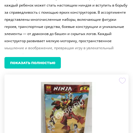
каждый ребенок может стать настоящим ниндзя и вступить в борьбу
за справедливость с помощью ярких конструкторов. В ассортименте
представлены многочисленные наборы, включающие фигурки
героев, транспортные средства, боевые конструкции и уникальные
элементы — от драконов до башен и скрытых логов. Каждый
конструктор развивает мелкую моторику, пространственное
мышление и воображение, превращая игру в увлекательный
процесс обучения.
Наборы выполнены в стиле популярного анимационного сериала
ПОКАЗАТЬ ПОЛНОСТЬЮ
«Ninjago», что делает их особенно привлекательными для детей 5–12
лет. В каждом комплекте — детали, совместимые с известными
системами конструирования, позволяющие создавать сложные
конструкции и расширять игровое пространство. Многие модели
оснащены элементами движения: запускающимися механизмами,
вращающимися частями и подвижными фигурками — это добавляет
динамики и реалистичности каждой сцене.
Игровые наборы оформлены в яркой цветовой гамме, с
детализированными аксессуарами и узнаваемыми образами