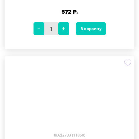
572
Р.
В корзину
8DZJ2733 (11850)