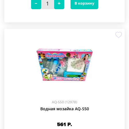
В корзину
AQ-S50 (12978)
Водная мозайка AQ-S50
561
Р.