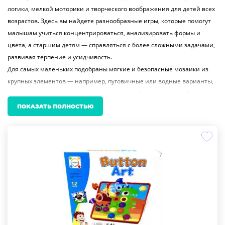
логики, мелкой моторики и творческого воображения для детей всех
возрастов. Здесь вы найдёте разнообразные игры, которые помогут
малышам учиться концентрироваться, анализировать формы и
цвета, а старшим детям — справляться с более сложными задачами,
развивая терпение и усидчивость.
Для самых маленьких подобраны мягкие и безопасные мозаики из
крупных элементов — например, пуговичные или водные варианты,
которые легко захватывать руками и не требуют точности. Они
развивают тактильное восприятие и знакомят с базовыми
ПОКАЗАТЬ ПОЛНОСТЬЮ
понятиями: цветами, формами, животными. Для детей постарше —
пазлы из 24, 48 или даже 1000 деталей, включая тематические
сюжеты: динозавры, принцессы, космические корабли и многое
другое. Такие игры становятся не просто развлечением, а
увлекательным проектом, который можно выполнять вместе с
родителями или друзьями.
Особую популярность завоевали алмазные мозаики — они
привлекают как детей, так и взрослых. С помощью миниатюрных
«алмазиков» создаются яркие, блестящие картины, напоминающие