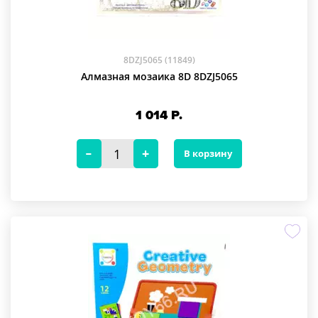
8DZJ5065 (11849)
Алмазная мозаика 8D 8DZJ5065
1 014
Р.
В корзину