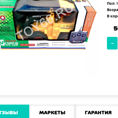
Пол:
М
Возра
В кор
5
тзывы
Маркеты
Гарантия