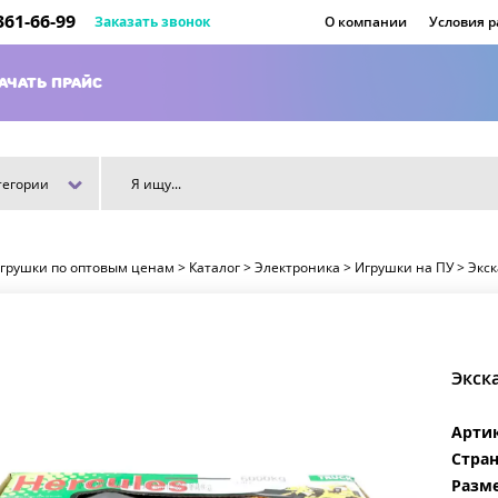
 361-66-99
Заказать звонок
О компании
Условия 
АЧАТЬ ПРАЙС
тегории
игрушки по оптовым ценам
>
Каталог
>
Электроника
>
Игрушки на ПУ
>
Экск
Экск
Арти
Стран
Разме