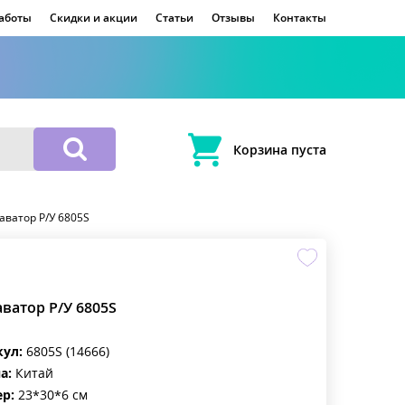
работы
Скидки и акции
Статьи
Отзывы
Контакты
Корзина пуста
аватор Р/У 6805S
аватор Р/У 6805S
кул:
6805S (14666)
а:
Китай
р:
23*30*6 см