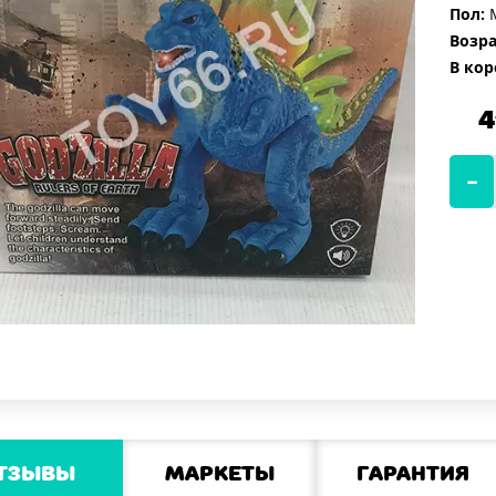
Пол:
М
Возра
В кор
4
тзывы
Маркеты
Гарантия