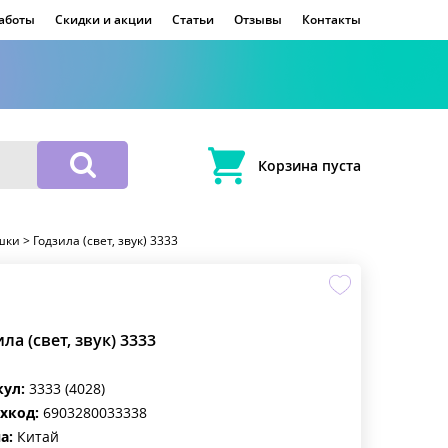
работы
Скидки и акции
Статьи
Отзывы
Контакты
Корзина пуста
шки
>
Годзила (свет, звук) 3333
ла (свет, звук) 3333
кул:
3333 (4028)
хкод:
6903280033338
а:
Китай