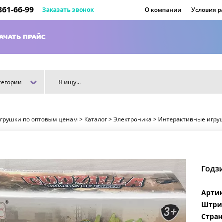
 361-66-99
Заказать звонок
О компании
Условия 
АЧАТЬ ПРАЙС
тегории
игрушки по оптовым ценам
>
Каталог
>
Электроника
>
Интерактивные игру
Годзи
Арти
Штри
Стран