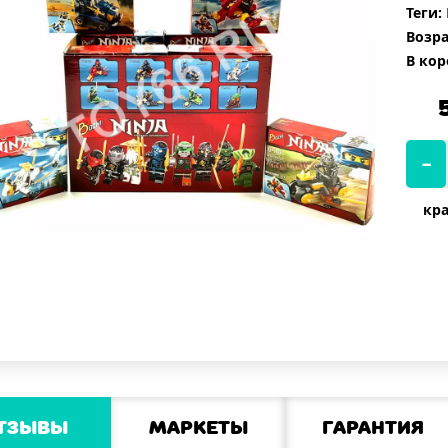
Теги:
Возра
В кор
кра
тзывы
Маркеты
Гарантия