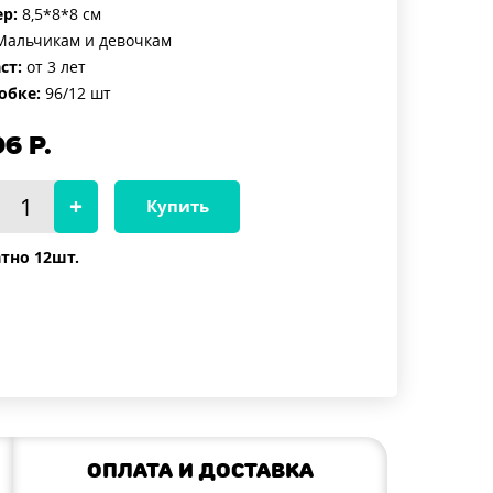
р:
8,5*8*8 см
альчикам и девочкам
ст:
от 3 лет
обке:
96/12 шт
96
Р.
Купить
тно 12шт.
Оплата и доставка