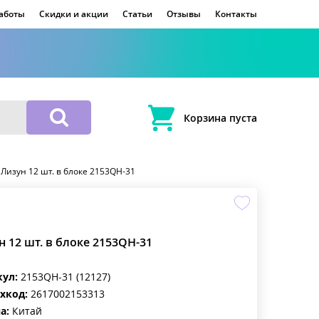
работы
Скидки и акции
Статьи
Отзывы
Контакты
Корзина пуста
>
Лизун 12 шт. в блоке 2153QH-31
н 12 шт. в блоке 2153QH-31
кул:
2153QH-31 (12127)
хкод:
2617002153313
а:
Китай