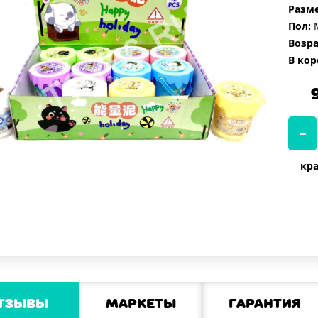
Разме
Пол:
М
Возра
В кор
кра
тзывы
Маркеты
Гарантия