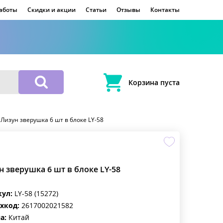
работы
Скидки и акции
Статьи
Отзывы
Контакты
Корзина пуста
>
Лизун зверушка 6 шт в блоке LY-58
н зверушка 6 шт в блоке LY-58
кул:
LY-58 (15272)
хкод:
2617002021582
а:
Китай