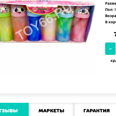
Разме
Пол:
М
Возра
В кор
кр
тзывы
Маркеты
Гарантия