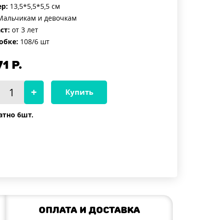
р:
13,5*5,5*5,5 см
альчикам и девочкам
ст:
от 3 лет
обке:
108/6 шт
71
Р.
Купить
атно 6шт.
Оплата и доставка