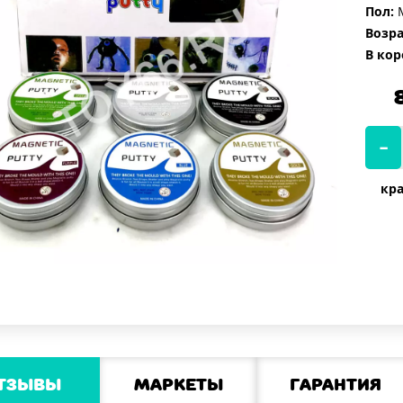
Пол:
М
Возра
В кор
кра
тзывы
Маркеты
Гарантия