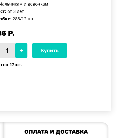
альчикам и девочкам
ст:
от 3 лет
обке:
288/12 шт
86
Р.
Купить
тно 12шт.
Оплата и доставка