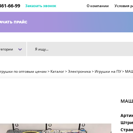
 361-66-99
Заказать звонок
О компании
Условия 
АЧАТЬ ПРАЙС
тегории
игрушки по оптовым ценам
>
Каталог
>
Электроника
>
Игрушки на ПУ
>
МАШ
МАШИ
Арти
Штри
Стран