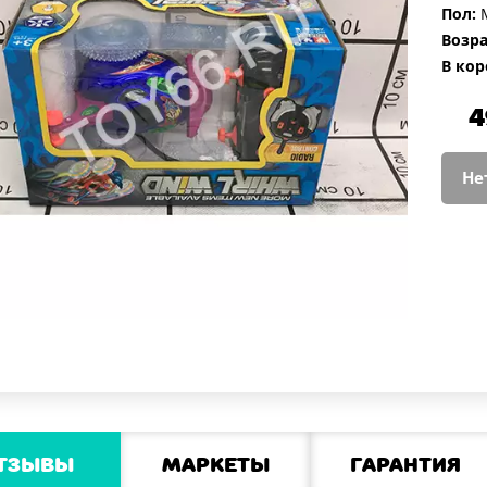
Пол:
М
Возра
В кор
4
Не
тзывы
Маркеты
Гарантия