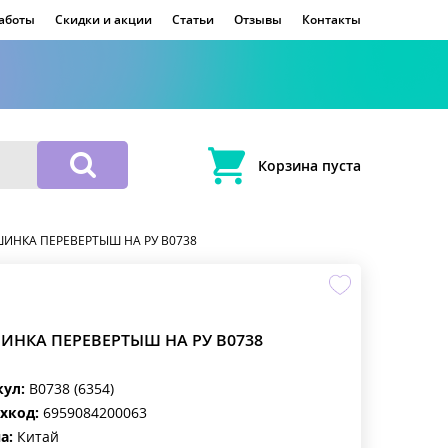
работы
Скидки и акции
Статьи
Отзывы
Контакты
Корзина пуста
ИНКА ПЕРЕВЕРТЫШ НА РУ B0738
НКА ПЕРЕВЕРТЫШ НА РУ B0738
кул:
B0738 (6354)
хкод:
6959084200063
а:
Китай