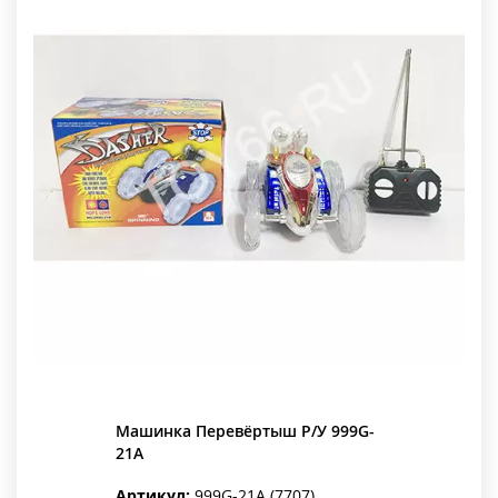
Машинка Перевёртыш Р/У 999G-
21A
Артикул:
999G-21A (7707)