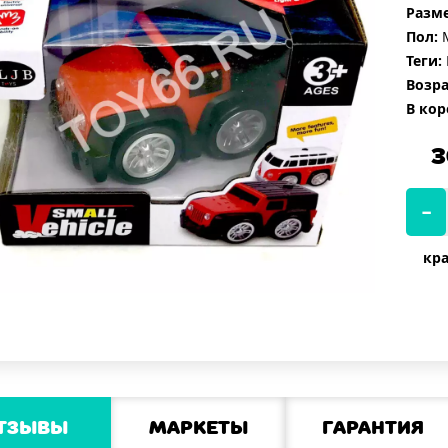
Разме
Пол:
М
Теги:
Возра
В кор
3
кра
тзывы
Маркеты
Гарантия