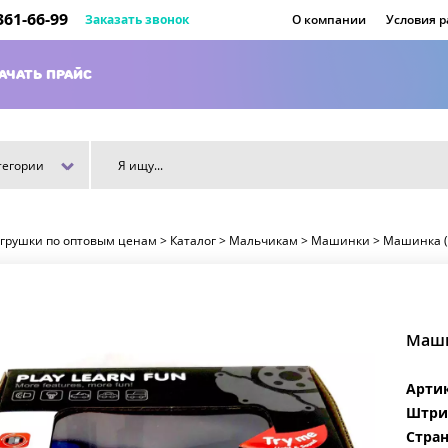
 361-66-99
Заказать звонок
О компании
Условия 
АЧАТЬ ПРАЙС
тегории
игрушки по оптовым ценам
>
Каталог
>
Мальчикам
>
Машинки
>
Машинка (с
Маши
Арти
Штри
Стран