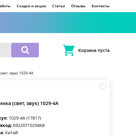
работы
Скидки и акции
Статьи
Отзывы
Контакты
Корзина пуста
вет, звук) 1029-4A
нка (свет, звук) 1029-4A
кул:
1029-4A (17817)
хкод:
6922071029468
а:
Китай