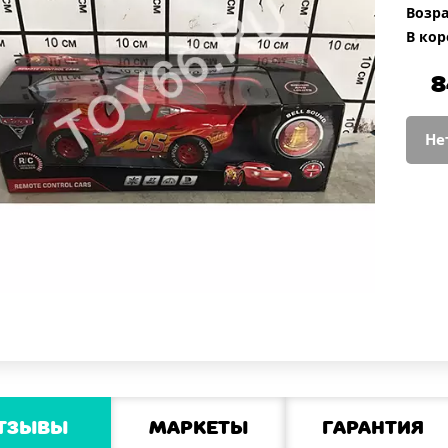
Возра
В кор
8
Не
тзывы
Маркеты
Гарантия