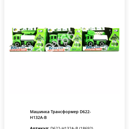
Машинка Трансформер D622-
H132A-B
Артикул:
D622-H132A-B (18692)