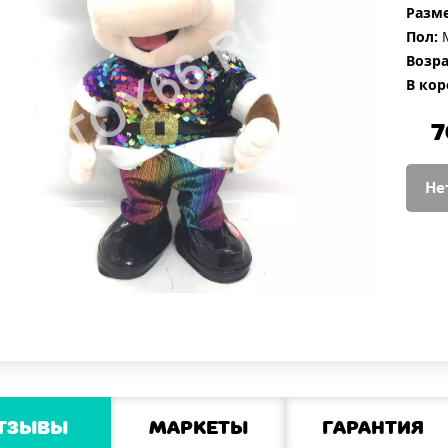
Разме
Пол:
М
Возра
В кор
7
Не
тзывы
Маркеты
Гарантия