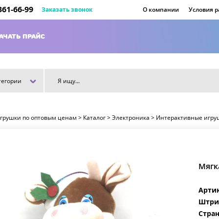
 361-66-99
Заказать звонок
О компании
Условия 
АЧАТЬ ПРАЙС
тегории
игрушки по оптовым ценам
>
Каталог
>
Электроника
>
Интерактивные игру
Мягк
Арти
Штри
Стран