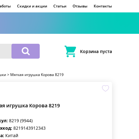
работы
Скидки и акции
Статьи
Отзывы
Контакты
Корзина пуста
шки
>
Мягкая игрушка Корова 8219
ая игрушка Корова 8219
кул:
8219 (9944)
хкод:
8219143912343
а:
Китай