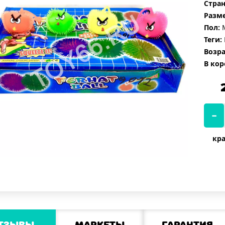
Стран
Разме
Пол:
М
Теги:
Возра
В кор
кра
тзывы
Маркеты
Гарантия