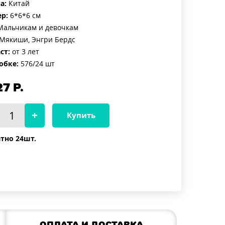
а:
Китай
р:
6*6*6 см
альчикам и девочкам
Мякиши, Энгри Бердс
ст:
от 3 лет
обке:
576/24 шт
27
Р.
Купить
тно 24шт.
Оплата и доставка