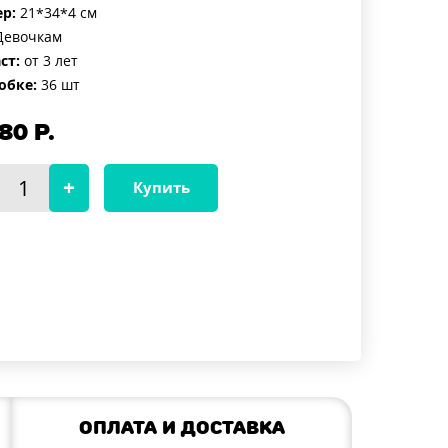
р:
21*34*4 см
евочкам
ст:
от 3 лет
обке:
36 шт
80
Р.
Купить
Оплата и доставка