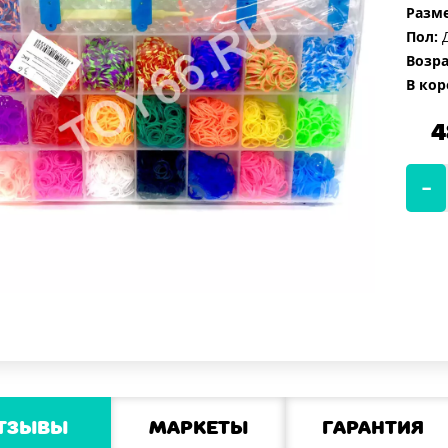
Разме
Пол:
Д
Возра
В кор
4
тзывы
Маркеты
Гарантия