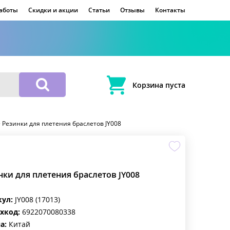
работы
Скидки и акции
Статьи
Отзывы
Контакты
Корзина пуста
>
Резинки для плетения браслетов JY008
нки для плетения браслетов JY008
кул:
JY008 (17013)
хкод:
6922070080338
а:
Китай