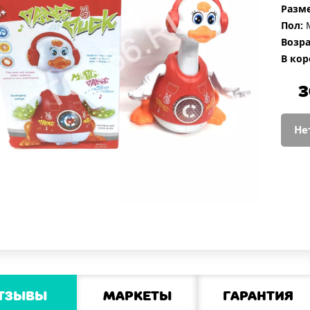
Разме
Пол:
М
Возра
В кор
3
Не
тзывы
Маркеты
Гарантия