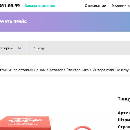
 361-66-99
Заказать звонок
О компании
Условия 
АЧАТЬ ПРАЙС
тегории
игрушки по оптовым ценам
>
Каталог
>
Электроника
>
Интерактивные игру
Танц
Арти
Штри
Стран