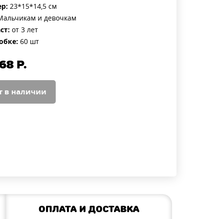
р:
23*15*14,5 см
альчикам и девочкам
ст:
от 3 лет
обке:
60 шт
68
Р.
т в наличии
Оплата и доставка