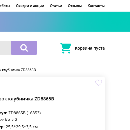
работы
Скидки и акции
Статьи
Отзывы
Контакты
Корзина пуста
к клубничка ZD8865B
рок клубничка ZD8865B
кул:
ZD8865B (16353)
а:
Китай
р:
25,5*29,5*3,5 см