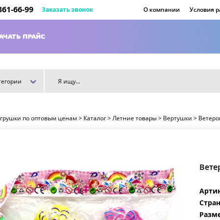
 361-66-99
Заказать звонок
О компании
Условия 
АЧАТЬ ПРАЙС
тегории
игрушки по оптовым ценам
>
Каталог
>
Летние товары
>
Вертушки
>
Ветеро
Вете
Арти
Стран
Разме