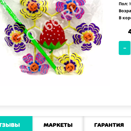
Пол:
М
Возра
В кор
тзывы
Маркеты
Гарантия