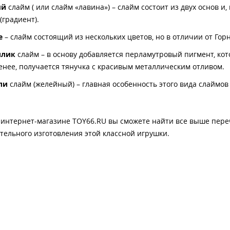
ый
слайм ( или слайм «лавина») – слайм состоит из двух основ 
(градиент).
е
– слайм состоящий из нескольких цветов, но в отличии от Гор
ллик
слайм – в основу добавляется перламутровый пигмент, кот
енее, получается тянучка с красивым металлическим отливом.
ли
слайм (желейный) – главная особенность этого вида слаймов
интернет-магазине TOY66.RU вы сможете найти все выше пере
тельного изготовления этой классной игрушки.