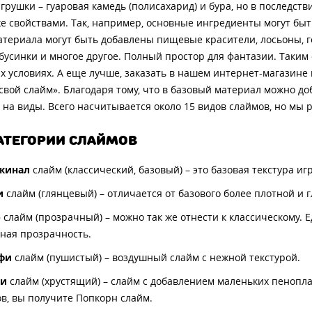
грушки – гуаровая камедь (полисахарид) и бура, но в последст
е свойствами. Так, например, основные ингредиенты могут быт
атериала могут быть добавлены пищевые красители, лосьоны, ге
бусинки и многое другое. Полный простор для фантазии. Таким 
 условиях. А еще лучше, заказать в нашем интернет-магазине 
свой слайм». Благодаря тому, что в базовый материал можно д
 на виды. Всего насчитывается около 15 видов слаймов, но мы
АТЕГОРИИ СЛАЙМОВ
жинал
слайм (классический, базовый) – это базовая текстура иг
и
слайм (глянцевый) – отличается от базового более плотной и 
р
слайм (прозрачный) – можно так же отнести к классическому. Е
ная прозрачность.
фи
слайм (пушистый) – воздушный слайм с нежной текстурой.
чи
слайм (хрустящий) – слайм с добавлением маленьких пенопл
в, вы получите Попкорн слайм.