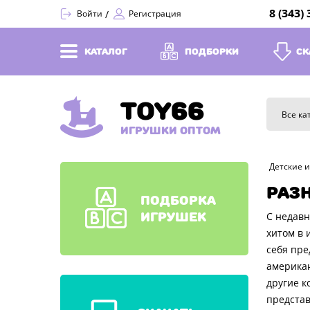
8 (343)
Войти
Регистрация
КАТАЛОГ
ПОДБОРКИ
СК
TOY66
Все ка
ИГРУШКИ ОПТОМ
Детские 
РАЗ
ПОДБОРКА
ИГРУШЕК
С недавн
хитом в 
себя пре
американ
другие к
представ