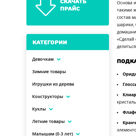
СКАЧАТЬ
Основа и
ПРАЙС
такими ж
состав м
шарики, 
домашних
«Сделай 
КАТЕГОРИИ
делиться
Девочкам
ПОДК
Зимние товары
Орид
Игрушки из дерева
Глосс
Клиа
Конструкторы
кристаль
Куклы
Флаф
Летние товары
Кран
элементо
Малышам (0-3 лет)